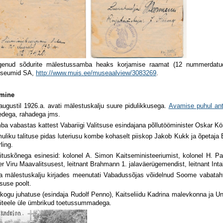
genud sõdurite mälestussamba heaks korjamise raamat (12 nummerdatu
seumid SA,
http://www.muis.ee/museaalview/3083269
.
mine
augustil 1926.a. avati mälestuskalju suure pidulikkusega.
Avamise puhul anti
edega, rahadega jms.
a vabastas kattest Vabariigi Valitsuse esindajana põllutööminister Oskar Kö
uliku talituse pidas luteriusu kombe kohaselt piiskop Jakob Kukk ja õpetaj
ling.
ituskõnega esinesid: kolonel A. Simon Kaitseministeeriumist, kolonel H. Paavi
er Viru Maavalitsusest, leitnant Brahmann 1. jalaväerügemendist, leitnant Int
 mälestuskalju kirjades meenutati Vabadussõjas võidelnud Soome vabatahtl
tsuse poolt.
ikogu juhatuse (esindaja Rudolf Penno), Kaitseliidu Kadrina malevkonna ja U
iteele üle ümbrikud toetussummadega.