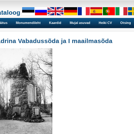
ataloog
äitus
Monumendileht
Kaardid
Mujal asuvad
Heiki CV
Otsing
drina Vabadussõda ja I maailmasõda