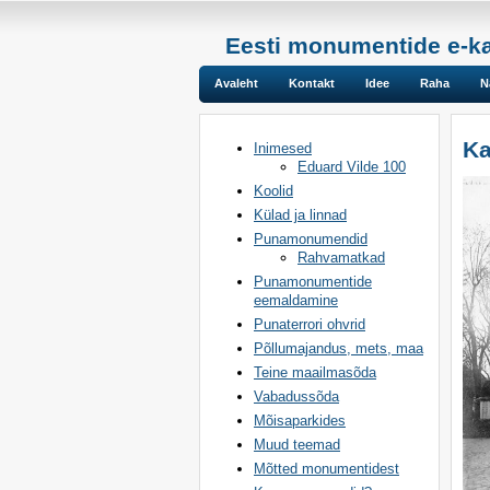
Eesti monumentide e-k
Avaleht
Kontakt
Idee
Raha
N
Ka
Inimesed
Eduard Vilde 100
Koolid
Külad ja linnad
Punamonumendid
Rahvamatkad
Punamonumentide
eemaldamine
Punaterrori ohvrid
Põllumajandus, mets, maa
Teine maailmasõda
Vabadussõda
Mõisaparkides
Muud teemad
Mõtted monumentidest