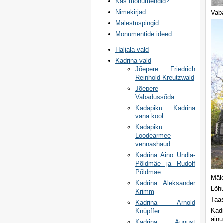
Kas monumendid?
Nimekirjad
Vab
Mälestuspingid
Monumentide ideed
Haljala vald
Kadrina vald
Jõepere Friedrich
Reinhold Kreutzwald
Jõepere
Vabadussõda
Kadapiku Kadrina
vana kool
Kadapiku
Loodearmee
vennashaud
Kadrina Aino Undla-
Põldmäe ja Rudolf
Põldmäe
Mäle
Kadrina Aleksander
Lõhu
Krimm
Taas
Kadrina Arnold
Kad
Knüpffer
ainu
Kadrina August