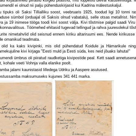
aid kirjatahvleid piirasid kõrged pilastrid, mis lõppesid üleval katuseviiluga. M
mendil ei olnud nii palju pühenduskirjasid kui Kadrina mälestuskaljul.
u tipuks oli Saksi Tillialliku soost, veebruaris 1925, toodud ligi 10 tonni 
duse sümbol (orduajal oli Saksis olnud vabatalu), selle otsas metallrist. Ni
a ja 19 inimese tööga toodi kivi soost välja. Kivi tõstmise palgid saadi Viru
onnavalitsus. Töömehed ehitasid tugevad tellingud ja rahva juuresolekul tõste
rite nimetahvlid olid seisnud ennem kiriku altariruumi ees. Nende kirikusse
de omanikud teadmata.
n olid ka kaks kivipinki, mis olid pühendatud Koidule ja Hämarikule nin
mekujuline kivi kirjaga "Eesti muld ja Eesti süda, kes neid jõuaks lahuta!"
mendi ümbrus oli piiratud raudketiga kivipostide peal. Kett saadi annetusen
t, kohale veeti Vohnja valla elanike poolt.
mba jalami kaunistasid lilledega Udriku ja Aaspere asutused.
estussamba maksumuseks kujunes 341 441 marka.