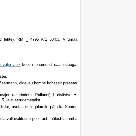
d lehte). RM _ 4795 Ar1 584:3, Virumaa
 välja vihik
koos monumendi saamislooga,
ster.
a Beermann, õigeusu kombe kohaselt preester
jan (eestindatult Pallandi) 1. diviisist, H.
al 5. jalaväerügemendist.
ikke, asetati selle jalamile pärg ka Soome
ndla vallavalitsuse poolt anti mälestussamba