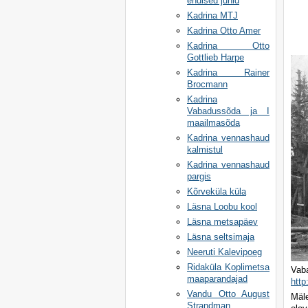
endised juhid
Kadrina MTJ
Kadrina Otto Amer
Kadrina Otto
Gottlieb Harpe
Kadrina Rainer
Brocmann
Kadrina
Vabadussõda ja I
maailmasõda
Kadrina vennashaud
kalmistul
Kadrina vennashaud
pargis
Kõrveküla küla
Läsna Loobu kool
Läsna metsapäev
Läsna seltsimaja
Neeruti Kalevipoeg
Ridaküla Koplimetsa
Va
maaparandajad
http
Vandu Otto August
Mäle
Strandman