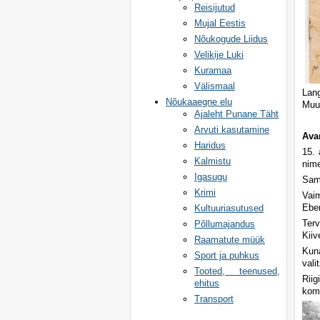
Reisijutud
Mujal Eestis
Nõukogude Liidus
Velikije Luki
Kuramaa
Välismaal
Lan
Nõukaaegne elu
Muu
Ajaleht Punane Täht
Arvuti kasutamine
Ava
Haridus
15. 
Kalmistu
nim
Igasugu
Samb
Krimi
Vaim
Eber
Kultuuriasutused
Terv
Põllumajandus
Kiiv
Raamatute müük
Kuna
Sport ja puhkus
vali
Tooted, teenused,
Riig
ehitus
kom
Transport