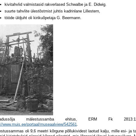
kivitahvlid valmistasid rakverlased Schwalbe ja E. Didwig.
suurte tahvlite ülestõstmist juhtis kadrinlane Lillestern,
tööde üldjuht oli kirikuõpetaja G. Beermann.
badussõja mälestussamba ehitus, ERM Fk 2813:
://www.muis.ee/portaal/museaalview/542561
.
stussammas oli 9,6 meetri kõrgune põllukividest laotud kalju, mille esi- ja taga