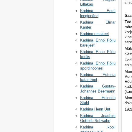
sihi
Lillakas
Kadrina Eesti
Saa
leegionärid
Töö 
Kadrina Elmar
rahv
Kanter
kor
Kadrina emakeel
kih
Kadrina Enno Põllu
seo
bareljeef
Mäl
Kadrina Enno Põllu
kõrv
koolis
Udr
Kadrina Enno Põllu
ehit
spordihoones
Mon
Kadrina Estonia
Vund
katastroof
Rõuk
Kadrina Gustav-
katk
Johannes Beermann
(kae
Kadrina Heinrich
Monu
Stahl
doku
Kadrina Henn Unt
1925
Kadrina Joachim
Gottlieb Schwabe
Kadrina kooli