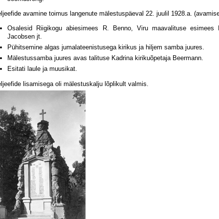
ljeefide avamine toimus langenute mälestuspäeval 22. juulil 1928.a. (avamis
Osalesid Riigikogu abiesimees R. Benno, Viru maavalituse esimees He
Jacobsen jt.
Pühitsemine algas jumalateenistusega kirikus ja hiljem samba juures.
Mälestussamba juures avas talituse Kadrina kirikuõpetaja Beermann.
Esitati laule ja muusikat.
ljeefide lisamisega oli mälestuskalju lõplikult valmis.