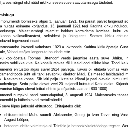
d ja eesmärgid olid nüüd riikliku iseseisvuse saavutamisega täidetud.
mislugu
monumendi loomiseks algas 3. jaanuaril 1921, kui pärast palvet langenud sõd
a hulgas esimene korjandus. 13. jaanuaril 1921 tegi Kadrina kiriku nõukog
jandusega. Mälestusmärgi rajamist hakkas korraldama komitee, kuhu valit
elkonna vallavalitsustest, seltsidest ja ühingutest. Seoses kiriku ehit
nduvad tegevused edasi.
estussamba kavandi valmistas 1923.a. oktoobris Kadrina kirikuõpetaja Gus
ale, Vabadussõjas langenute haudade ette.
iku kooliõpetaja Toomas Uttendorf veetis järgmise aasta suve Udriku, 
useks sobilikke kive. Ka kohalik rahvas tõi ilusaid looduslikke kive. Toodi ka 
umendi ehitustöö algas suvel 1924 palvega. Kavas oli ehitada võimas vun
amenditööde juht oli tärklisevabriku direktor Mägi. Esimesed labidatäied 
. Kaevamise kohas Siit leiti palju üksteise kõrval ja peal olevaid inimluus
uohvritega. Seda paika olevat veel 20. sajandil kutsutud Katkuaiaks. Kirjan
vamise käigus olevat leitud ehteid ja sõjariistu aastast 800-1000).
mendi nurgakivi pandi surnuaiapühal, 3. augustil 1924. Mälestuseks tänas
mendid ja käibelolevad metallmündid.
 suve lõpus jätkusid ehitustööd. Ehitajateks olid:
ehitusmeistrid Muhu saarelt: Aleksander, Georgi ja Ivan Tarvis ning Vass
August Lööper,
betoonmudelite valmistaja oli Teinfeld ja betoonkiviraietöödega tegeles W