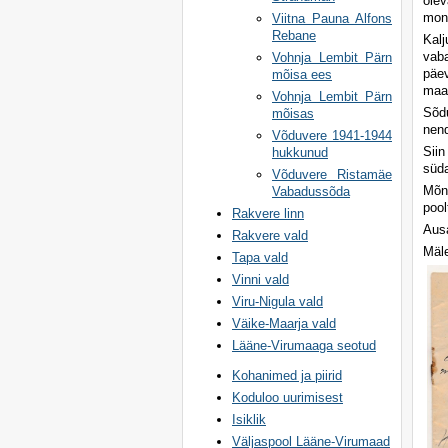
olev
monu
Viitna Pauna Alfons
Rebane
Kalj
vaba
Vohnja Lembit Pärn
päev
mõisa ees
maak
Vohnja Lembit Pärn
Sõdu
mõisas
nen
Võduvere 1941-1944
Sii
hukkunud
süda
Võduvere Ristamäe
Mõnu
Vabadussõda
pool
Rakvere linn
Ausa
Rakvere vald
Mäl
Tapa vald
Vinni vald
Viru-Nigula vald
Väike-Maarja vald
Lääne-Virumaaga seotud
Kohanimed ja piirid
Koduloo uurimisest
Isiklik
Väljaspool Lääne-Virumaad