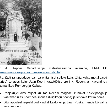
o: A. Tepper. Vabadussõja mälestussamba avamine, ERM F
://www.muis.ee/portaal/museaalview/542562
.
.a. jäeti rahapuudusel samba ehitamisel sellele kaks tühja kohta metallbarel
arise" tehases kujur Jaan Koorti kaastöölise preili K. Rosenthali kavandite
aomanikud Rumberg ja Kalbus.
Põhjaküljel olev reljeef kujutas Neeruti mägedel kündvat Kalevipoega ja
vaatavad üles Toompea linnuse (Riigikogu hoone) ja lendava kotka poole.
Lõunapoolsel reljeefil olid kindral Laidoner ja Jaan Poska, nende kõrval r
soomusrong.