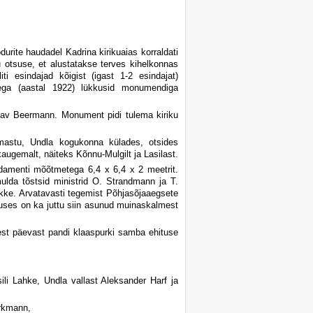
urite haudadel Kadrina kirikuaias korraldati
u otsuse, et alustatakse terves kihelkonnas
i esindajad kõigist (igast 1-2 esindajat)
usega (aastal 1922) lükkusid monumendiga
tav Beermann. Monument pidi tulema kiriku
Imastu, Undla kogukonna külades, otsides
kaugemalt, näiteks Kõnnu-Mulgilt ja Lasilast.
damenti mõõtmetega 6,4 x 6,4 x 2 meetrit.
mulda tõstsid ministrid O. Strandmann ja T.
tikke. Arvatavasti tegemist Põhjasõjaaegsete
duses on ka juttu siin asunud muinaskalmest
est päevast pandi klaaspurki samba ehituse
ili Lahke, Undla vallast Aleksander Harf ja
erkmann,