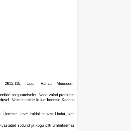
k 2813:115, Eesti Rahva Muuseum,
jeefide paigutamiseks. Need valati pronksist
 alusel. Valmistamise kulud kandsid Kadrina
 Ülemiste järve kaldal istuvat Lindat, kes
elvastatud sõdurid ja kogu pilti ümbritsemas