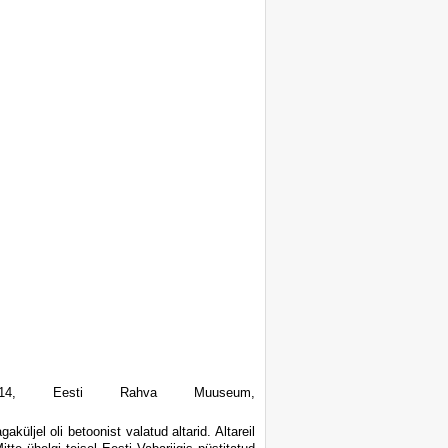
114, Eesti Rahva Muuseum,
küljel oli betoonist valatud altarid. Altareil