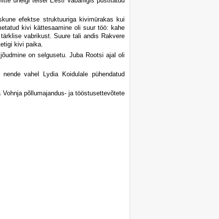
itte ühelgi teisel Eesti Vabariigis püstitatud
raskune efektse struktuuriga kivimürakas kui
metatud kivi kättesaamine oli suur töö: kahe
 tärklise vabrikust. Suure tali andis Rakvere
tigi kivi paika.
 jõudmine on selgusetu. Juba Rootsi ajal oli
g nende vahel Lydia Koidulale pühendatud
a Vohnja põllumajandus- ja tööstusettevõtete