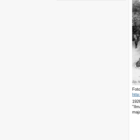
Fot
http
1926
"Ilm
maj