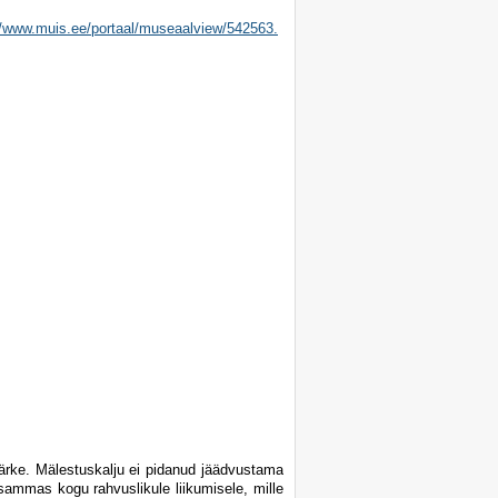
//www.muis.ee/portaal/museaalview/542563.
rke. Mälestuskalju ei pidanud jäädvustama
usammas kogu rahvuslikule liikumisele, mille