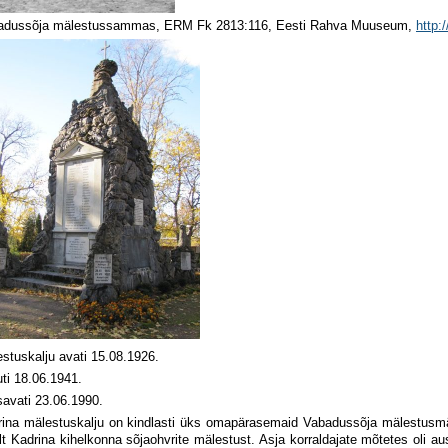
adussõja mälestussammas, ERM Fk 2813:116, Eesti Rahva Muuseum,
http:
stuskalju avati 15.08.1926.
ti 18.06.1941.
avati 23.06.1990.
rina mälestuskalju on kindlasti üks omapärasemaid Vabadussõja mälestusmä
lt Kadrina kihelkonna sõjaohvrite mälestust. Asja korraldajate mõtetes oli a